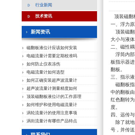
行业新闻
技术资讯
顶装磁翻
一、浮力原
新闻资讯
顶装磁翻
大小与液体
二、磁性耦
磁翻板液位计应该如何安装
浮筒内部
电磁流量计需要定期校准吗
板指示器进
如何防止仪表冻伤
翻板。
电磁流量计如何选型
三、指示液
如何正确安装超声波流量计
磁翻板指
超声波流量计测量精度如何
中的翻板由
顶装磁翻板液位计的工作原理
红色翻转为
如何维护和使用电磁流量计
度。
涡轮流量计的使用注意事项
四、远传与
涡街流量计有哪些产品特点
除了就地
号，并传送
联系我们