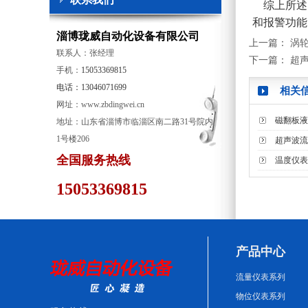
综上所述
和报警功能
淄博珑威自动化设备有限公司
上一篇：
涡
联系人：张经理
下一篇：
超
手机：
15053369815
电话：13046071699
相关
网址：www.zbdingwei.cn
磁翻板液
地址：山东省淄博市临淄区南二路31号院内
1号楼206
超声波流
全国服务热线
温度仪表
15053369815
产品中心
流量仪表系列
物位仪表系列